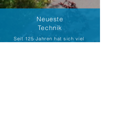
Neueste
Technik
Seit 125 Jahren hat sich viel
getan - Materialien und
Arbeitsweisen haben sich
stetig weiter entwickelt und
wir bleiben für Sie auf dem
Laufenden für ein Dach das
hält.
Langjährige
Erfahrung
Als Mitglied der